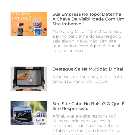
Sua Empresa No Topo: Detenha
A Chave Da Visibilidade Com Um
Site Imbatível!
Na era digital, a internet se tornou
a principal vitrine do seu negócio,
seja ele online ou não. Um site
atualizado e estratégico é crucial
para o sucesso.
Destaque-Se Na Multidão Digital
Sabemos que seu negócio é fruto
de sua paixão e dedicação…
Seu Site Cabe No Bolso? O Que É
Site Responsivo.
Afinal, o que é site responsivo?
Num mundo cada vez mais
conectado, onde os smartphones
e tablets se tornaram ferramentas