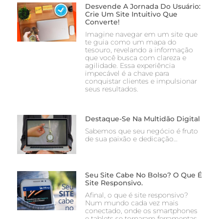
Desvende A Jornada Do Usuário:
Crie Um Site Intuitivo Que
Converte!
Imagine navegar em um site que
te guia como um mapa do
tesouro, revelando a informação
que você busca com clareza e
agilidade. Essa experiência
impecável é a chave para
conquistar clientes e impulsionar
seus resultados.
Destaque-Se Na Multidão Digital
Sabemos que seu negócio é fruto
de sua paixão e dedicação…
Seu Site Cabe No Bolso? O Que É
Site Responsivo.
Afinal, o que é site responsivo?
Num mundo cada vez mais
conectado, onde os smartphones
e tablets se tornaram ferramentas