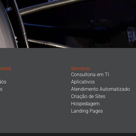
cional
Serviços
Consultoria em TI
Nós
Aplicativos
os
Atendimento Automatizado
Criação de Sites
Hospedagem
Landing Pages