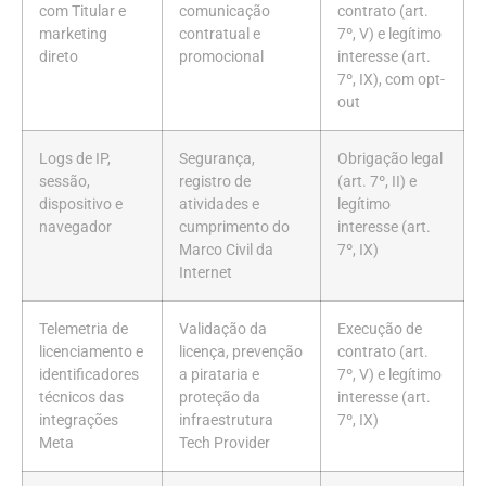
com Titular e
comunicação
contrato (art.
marketing
contratual e
7º, V) e legítimo
direto
promocional
interesse (art.
7º, IX), com opt-
out
Logs de IP,
Segurança,
Obrigação legal
sessão,
registro de
(art. 7º, II) e
dispositivo e
atividades e
legítimo
navegador
cumprimento do
interesse (art.
Marco Civil da
7º, IX)
Internet
Telemetria de
Validação da
Execução de
licenciamento e
licença, prevenção
contrato (art.
identificadores
a pirataria e
7º, V) e legítimo
técnicos das
proteção da
interesse (art.
integrações
infraestrutura
7º, IX)
Meta
Tech Provider